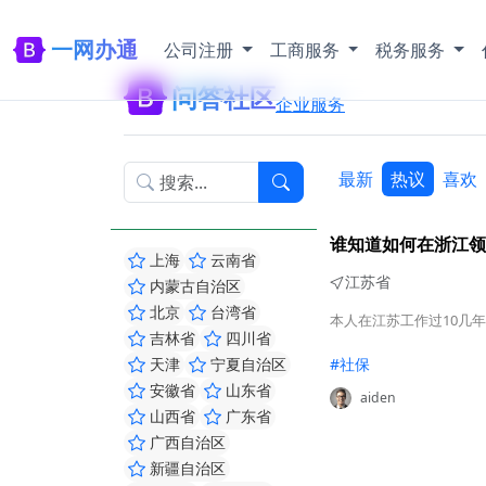
一网办通
公司注册
工商服务
税务服务
问答社区
企业服务
最新
热议
喜欢
谁知道如何在浙江领
上海
云南省
江苏省
内蒙古自治区
北京
台湾省
本人在江苏工作过10几
吉林省
四川省
天津
宁夏自治区
#社保
安徽省
山东省
aiden
山西省
广东省
广西自治区
新疆自治区