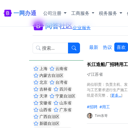
一网办通
公司注册
工商服务
税务服务
问答社区
企业服务
最新
热议
喜欢
长江造船厂招聘用工
上海
云南省
江苏省
内蒙古自治区
北京
台湾省
岗位职责：负责主机、发
吉林省
四川省
与工艺要求进行生产施工
统是否完整，
[
更多...
]
天津
宁夏自治区
安徽省
山东省
#招聘
#用工
山西省
广东省
Tim东哥
广西自治区
新疆自治区