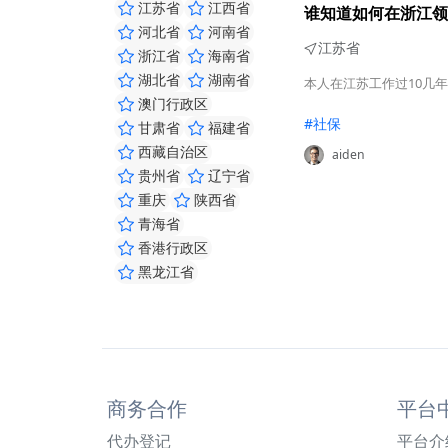
江苏省
江西省
谁知道如何在浙江领
河北省
河南省
江苏省
浙江省
海南省
湖北省
湖南省
本人在江苏工作过10几
澳门行政区
#社保
甘肃省
福建省
西藏自治区
aiden
贵州省
辽宁省
重庆
陕西省
青海省
香港行政区
黑龙江省
商务合作
平台
代办登记
平台介