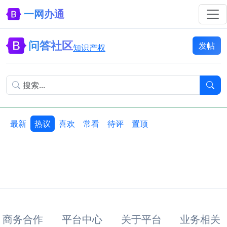
一网办通
问答社区
发帖
知识产权
最新
热议
喜欢
常看
待评
置顶
商务合作
平台中心
关于平台
业务相关