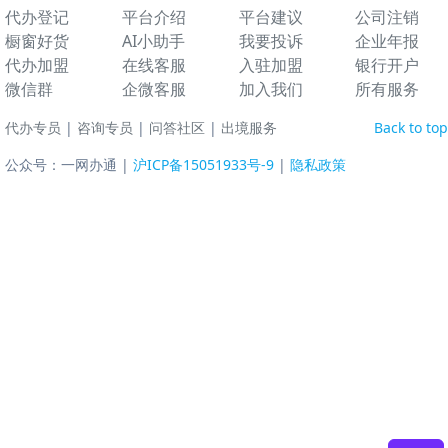
代办登记
平台介绍
平台建议
公司注销
橱窗好货
AI小助手
我要投诉
企业年报
代办加盟
在线客服
入驻加盟
银行开户
微信群
企微客服
加入我们
所有服务
代办专员
|
咨询专员
|
问答社区
|
出境服务
Back to top
公众号：一网办通 |
沪ICP备15051933号-9
|
隐私政策