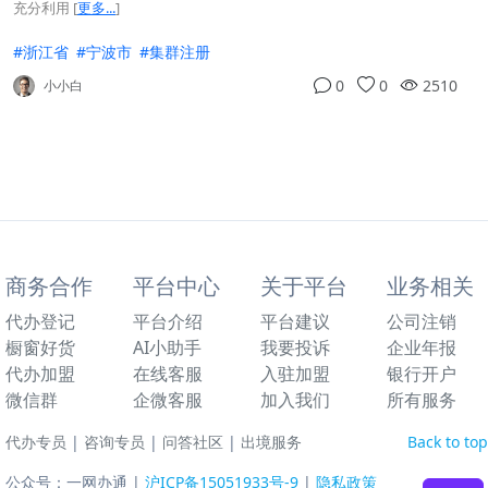
充分利用
[
更多...
]
#浙江省
#宁波市
#集群注册
0
0
2510
小小白
商务合作
平台中心
关于平台
业务相关
代办登记
平台介绍
平台建议
公司注销
橱窗好货
AI小助手
我要投诉
企业年报
代办加盟
在线客服
入驻加盟
银行开户
微信群
企微客服
加入我们
所有服务
代办专员
|
咨询专员
|
问答社区
|
出境服务
Back to top
公众号：一网办通 |
沪ICP备15051933号-9
|
隐私政策