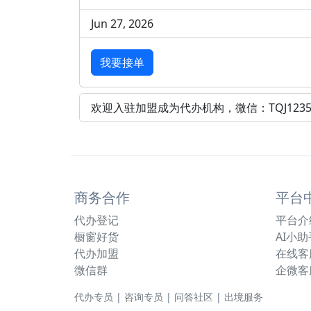
Jun 27, 2026
我要接单
欢迎入驻加盟成为代办机构，微信：TQJ1235
商务合作
平台
代办登记
平台介
橱窗好货
AI小助
代办加盟
在线客
微信群
企微客
代办专员
|
咨询专员
|
问答社区
|
出境服务