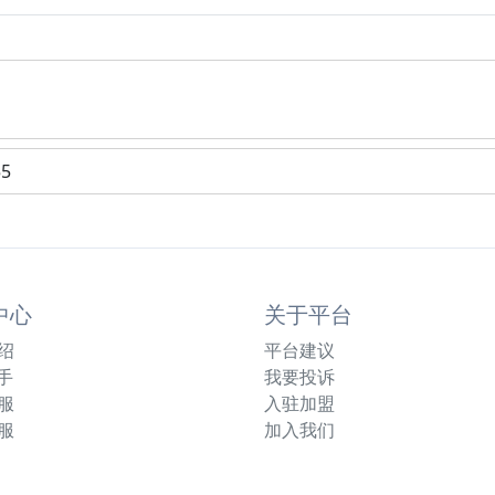
5
中心
关于平台
绍
平台建议
手
我要投诉
服
入驻加盟
服
加入我们