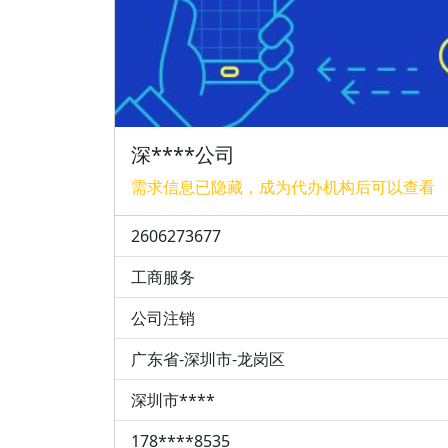
深****公司
需求信息已隐藏，成为代办机构后可以查看
2606273677
工商服务
公司注销
广东省-深圳市-龙岗区
深圳市****
178****8535