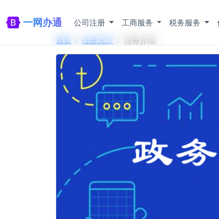
一网办通
公司注册
工商服务
税务服务
首页
任务大厅
任务介绍