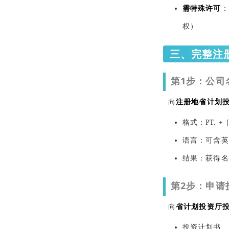
需特殊许可
：
权）
三、完整注册
第1步：公司
向
注册地省计划
格式：PT. + 
语言：可含英
结果：获得名
第2步：申请
向
省计划投资厅
投资计划书