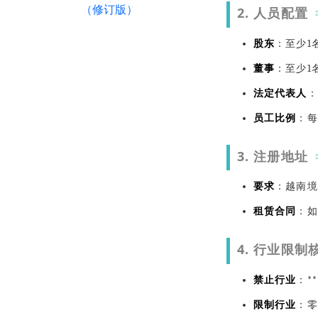
（修订版）
2.
人员配置
股东
：至少1
董事
：至少1
法定代表人
：
员工比例
：每
3.
注册地址
要求
：越南境
租赁合同
：如
4.
行业限制
禁止行业
：*
限制行业
：零