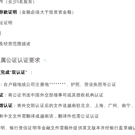
件（至少1名股东）
存款证明
（金额必须大于投资资金额）
址证明
照
及经营范围描述
专属公证认证要求
完成"双认证"
：
：在户籍地或公司注册地********、护照、营业执照等公证
证
：将公证书送中国外交部领事司或其授权机构认证
馆认证
：将外交部认证后的文件送越南驻北京、上海、广州、南宁
有中文文件需翻译成越南语，翻译件也需公证认证
证明、银行资信证明等金融文件需额外提供英文版本并经银行盖章确