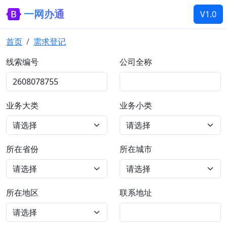
一网办通
V1.0
首页
需求登记
线索编号
公司全称
业务大类
业务小类
所在省份
所在城市
所在地区
联系地址