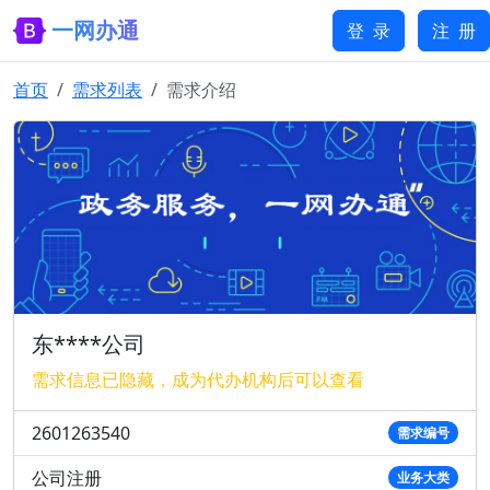
一网办通
登 录
注 册
首页
需求列表
需求介绍
东****公司
需求信息已隐藏，成为代办机构后可以查看
2601263540
需求编号
公司注册
业务大类