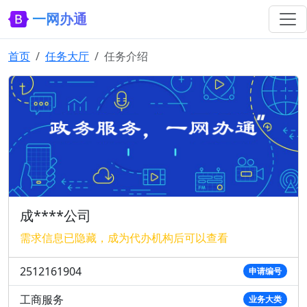
一网办通
首页
任务大厅
任务介绍
成****公司
需求信息已隐藏，成为代办机构后可以查看
2512161904
申请编号
工商服务
业务大类