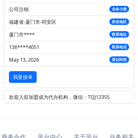
公司注销
业务小类
福建省-厦门市-同安区
所在地区
厦门市****
联系地址
136****4051
联系电话
May 13, 2026
登记时间
我要接单
欢迎入驻加盟成为代办机构，微信：TQJ12355
商务合作
平台中心
关于平台
业务相关