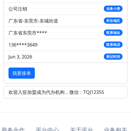
公司注销
业务小类
广东省-东莞市-东城街道
所在地区
广东省东莞市****
联系地址
136****3649
联系电话
Jun 3, 2026
登记时间
我要接单
欢迎入驻加盟成为代办机构，微信：TQJ12355
商务合作
平台中心
关于平台
业务相关