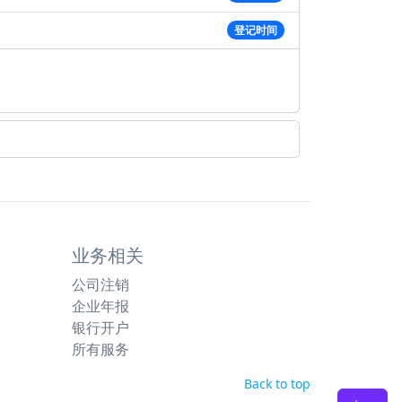
登记时间
业务相关
公司注销
企业年报
银行开户
所有服务
Back to top