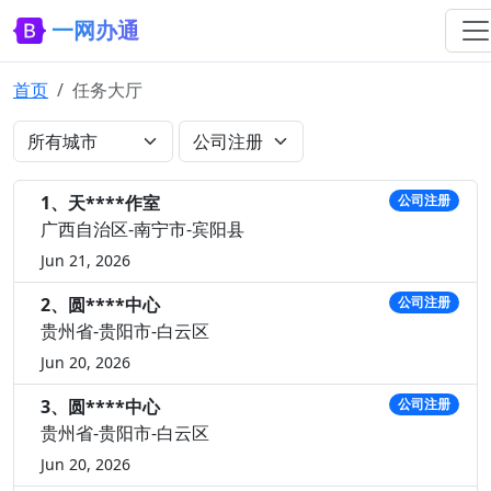
一网办通
首页
任务大厅
1、天****作室
公司注册
广西自治区-南宁市-宾阳县
Jun 21, 2026
2、圆****中心
公司注册
贵州省-贵阳市-白云区
Jun 20, 2026
3、圆****中心
公司注册
贵州省-贵阳市-白云区
Jun 20, 2026