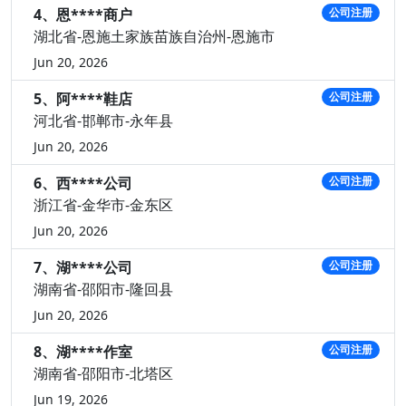
4、恩****商户
公司注册
湖北省-恩施土家族苗族自治州-恩施市
Jun 20, 2026
5、阿****鞋店
公司注册
河北省-邯郸市-永年县
Jun 20, 2026
6、西****公司
公司注册
浙江省-金华市-金东区
Jun 20, 2026
7、湖****公司
公司注册
湖南省-邵阳市-隆回县
Jun 20, 2026
8、湖****作室
公司注册
湖南省-邵阳市-北塔区
Jun 19, 2026