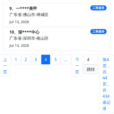
9、一****美甲
工商服务
广东省-佛山市-禅城区
Jul 13, 2026
10、深****中心
工商服务
广东省-深圳市-南山区
Jul 13, 2026
上
1
2
3
4
5
...
下
第4
一
一
页，
跳转
页
页
共
44
页，
共
434
条记
录